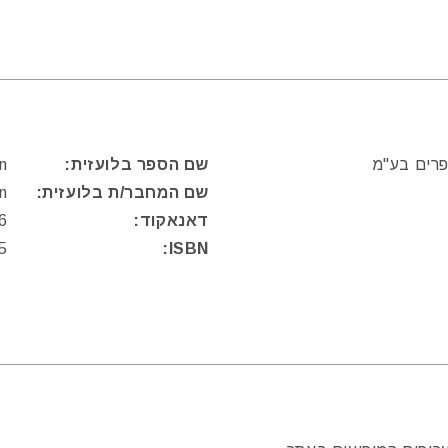
פרים בע"מ
שם הספר בלועזית:
n
שם המחבר/ת בלועזית:
n
דאנאקוד:
6
5
ISBN: