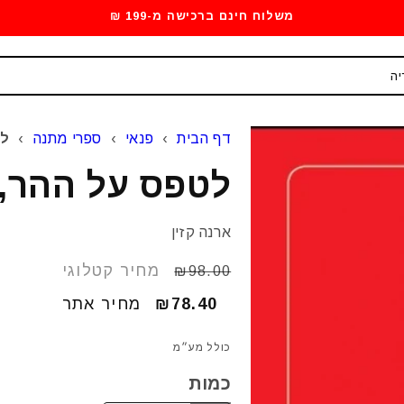
משלוח חינם ברכישה מ-199 ₪
דף הבית
›
פנאי
›
ספרי מתנה
›
לט
לטפס על ההר, 
ארנה קזין
מחיר
מחיר קטלוגי
₪98.00
רגיל
₪78.40
מחיר
מחיר אתר
מבצע
כולל מע״מ
כמות