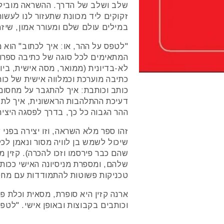
שלב ושלב של הדרך. ההשראה מובילה ל
זקוקים ליד מכוונת שתעזור לנו לעשות
במילים עולם שלם ומעורר אמון, שיזמי
"לטפס על ההר, או: איך לכתוב" הוא 
המתאימים לכל סוגה של כתיבה ספרותית
לא-בדיונית (ממואר, מסה אישית, ביו
כתיבה מוערכת וכמלווה אישית של כות
כותב וכותבת: איך להתגבר על מחסום
דעיכת ההתלהבות הראשונית, איך לתקן
ההר הגבוה כל כך, בדרך לפסגה היציר
זהו ספר מלא השראה, וזו יצירה בפני
שיכול לשמש בן לוויה מסור ונאמן לכל
שהם כבר פירסמו וזכו להכרה). קזין 
שלהם, ומספרת מניסיונה האישי ככות
טכניקות פשוטות להתמודדות עם מחסו
ארנה קזין היא סופרת, מסאית וכלת פ
וכותבים בקבוצות ובאופן אישי. "לטפס