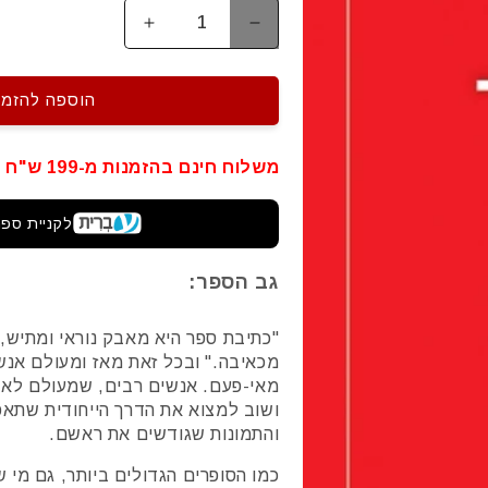
הפחתת
הגדלת
כמות
כמות
עבור
עבור
לטפס
לטפס
הוספה להזמנ
על
על
ההר,
ההר,
משלוח חינם בהזמנות מ-199 ש"ח
או
או
איך
איך
לכתוב
לכתוב
לקניית ספר
גב הספר:
"כתיבת ספר היא מאבק נוראי ומתיש," 
מכאיבה." ובכל זאת מאז ומעולם אנשי
מאי-פעם. אנשים רבים, שמעולם לא כ
ושוב למצוא את הדרך הייחודית שתאפ
והתמונות שגודשים את ראשם.
כמו הסופרים הגדולים ביותר, גם מי