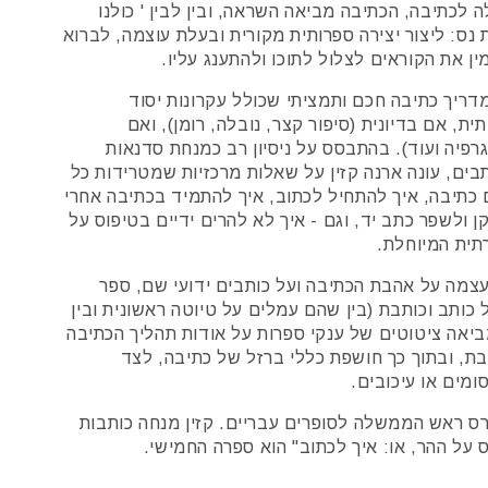
כתיבה, הכתיבה מביאה השראה, ובין לבין ' כולנו
 נס: ליצור יצירה ספרותית מקורית ובעלת עוצמה, לברוא
ן את הקוראים לצלול לתוכו ולהתענג עליו.
מדריך כתיבה חכם ותמציתי שכולל עקרונות יסוד
, אם בדיונית (סיפור קצר, נובלה, רומן), ואם
גרפיה ועוד). בהתבסס על ניסיון רב כמנחת סדנאות
בים, עונה ארנה קזין על שאלות מרכזיות שמטרידות כל
 כתיבה, איך להתחיל לכתוב, איך להתמיד בכתיבה אחרי
 ולשפר כתב יד, וגם - איך לא להרים ידיים בטיפוס על
תית המיוחלת.
 עצמה על אהבת הכתיבה ועל כותבים ידועי שם, ספר
 כותב וכותבת (בין שהם עמלים על טיוטה ראשונית ובין
מביאה ציטוטים של ענקי ספרות על אודות תהליך הכתיבה
בת, ובתוך כך חושפת כללי ברזל של כתיבה, לצד
מים או עיכובים.
רס ראש הממשלה לסופרים עבריים. קזין מנחה כותבות
 על ההר, או: איך לכתוב" הוא ספרה החמישי.