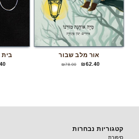
אור מלב שבור
בית 
₪62.40
מחיר
מחיר
40
₪78.00
מבצע
רגיל
קטגוריות נבחרות
סיפורת