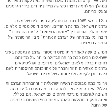
השלישי״ קרס ומלחמת העולם השנייה באה לקצה באירופה.
במהלך המלחמה נרצחו כשישה מיליון יהודים בידי הגרמנים
ובעלי בריתם.
ב-12 במאי 1965 כוננו הרפובליקה הפדרלית של מערב
גרמניה וישראל, מדינת היהודים, יחסים דיפלומטיים מלאים.
יוזמי תהליך הפיוס בין ״אומת הרוצחים״ ל״עם הנרצחים״
דיברו על צמיחתה של ״גרמניה אחרת״ מבין הריסותיה של
גרמניה הנאצית.
חמישים שנה לאחר אותו פיוס היסטורי, גרמניה נתפסת בעיני
ישראלים רבים כבת בריתה הגדולה ביותר של מדינתם.
רחובות ברלין מלאים ישראלים. מדינאים ופוליטיקאים
גרמנים מצהירים חזור והצהר על מחויבותם ההיסטורית לעם
היהודי וכן לקיומה ולביטחונה של מדינת ישראל.
אך עד כמה מבוססות ראייה ישראלית זו וההצהרות הגרמניות
הללו? האם גרמניה אכן למדה דבר מה מעברה? עד כמה
חשובה לגרמניה מערכת היחסים עם ישראל, אם בכלל?
ואיזה תפקיד ממלאת האנטישמיות בחיי היומיום בגרמניה
של היום?