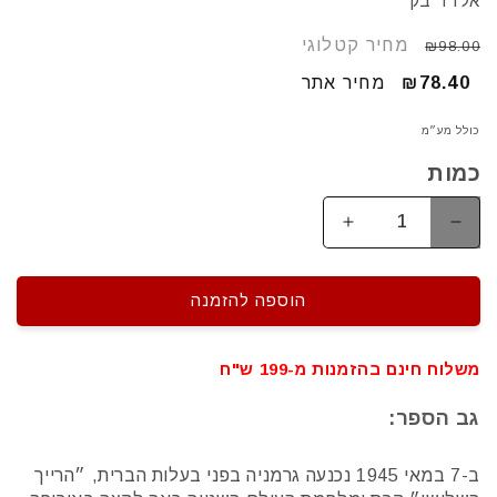
אלדד בק
מחיר
מחיר קטלוגי
₪98.00
רגיל
₪78.40
מחיר
מחיר אתר
מבצע
כולל מע״מ
כמות
הפחתת
הגדלת
כמות
כמות
עבור
עבור
גרמניה,
גרמניה,
הוספה להזמנה
אחרת
אחרת
משלוח חינם בהזמנות מ-199 ש"ח
גב הספר:
ב-7 במאי 1945 נכנעה גרמניה בפני בעלות הברית, ״הרייך