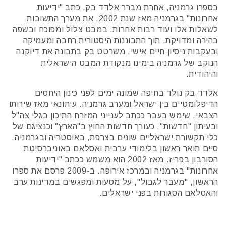
בספרו גרמניה, אחרת מברר אלדד בק, כתב "ידיעות
אחרונות" בגרמניה מאז שנת 2002, את מערך התשובות
לשאלות אלו ועוד רבות אחרות. במבט צלול ומפוכח ובשפה
בהירה ומדויקת, תוך התבוננות היסטורית רחבה ומעמיקה
ובעקבות ניסיון חיים אישי, משרטט בק בתבונה את דיוקנה
הנוקב של גרמניה בימינו מנקודת המבט הישראלית
והיהודית.
אלדד בק נולד בחיפה שמונה ימים לפני כינון היחסים
הדיפלומטיים בין ישראל ומערב גרמניה. עיתונאי מאז שירותו
הצבאי. שימש בעבר ככתב לענייני המזרח התיכון בגלי צה"ל
ובעיתון "חדשות", כעורך חדשות החוץ ב"הארץ" וכנציגם של
כלי תקשורת ישראליים שונים בצרפת, באוסטריה ובגרמניה.
סיים תואר ראשון בלימודי ערבית ואסלאם באוניברסיטת
הסורבון בפריז. מאז 2002 הוא משמש ככתב "ידיעות
אחרונות" בגרמניה ובמרכז אירופה. ב-2009 פרסם את ספרו
הראשון, "מעבר לגבול", על מסעות ומפגשים במדינות ערב
והאסלאם הסגורות בפני ישראלים.