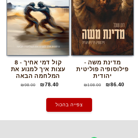
מדינת משה -
קול דמי אחיך - 8
פילוסופיה פוליטית
עצות איך למנוע את
יהודית
המלחמה הבאה
₪86.40
מחיר
מחיר
₪78.40
מחיר
מחיר
₪98.00
₪108.00
מבצע
רגיל
מבצע
רגיל
צפייה בהכול