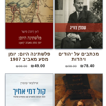
מכתבים על יהודים
פלשתינה היום: יומן
ויהדות
מסע מאביב 1907
₪78.40
מחיר
מחיר
₪49.00
מחיר
מחיר
₪98.00
₪98.00
מבצע
רגיל
מבצע
רגיל