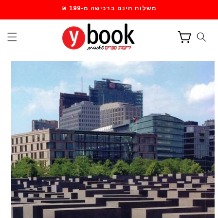
דילוג
משלוח חינם ברכישה מ-199 ₪
לתוכן
עגלת
קניות
דילוג
למידע
מוצר